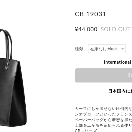
CB 19031
¥44,000
SOLD OUT
種類
International
S
日本国内に
カーフにしか出せない圧倒的
ンオブカーフといったフラン
ペーパーバッグから着想を得
上部を二か所を留められる作
CBシリーズ